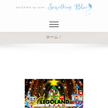
ナ
ビ
ゲ
ホーム
ー
シ
ョ
ン
切
り
替
え