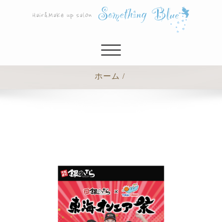
ナ
ビ
ゲ
ホーム
ー
シ
ョ
ン
切
り
替
え