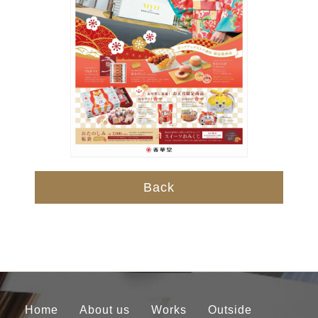
Back
Home
About us
Works
Outside