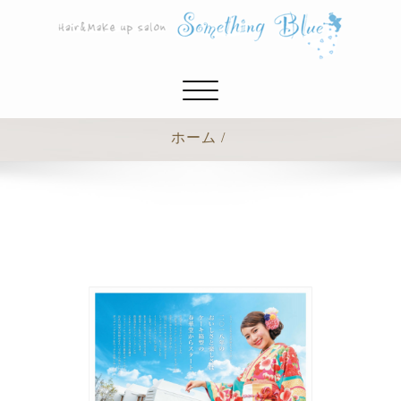
ナ
ビ
ゲ
ホーム
ー
シ
ョ
ン
切
り
替
え