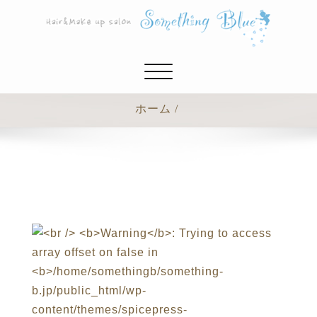
ナ
ビ
ゲ
ホーム
ー
シ
ョ
ン
切
り
替
え