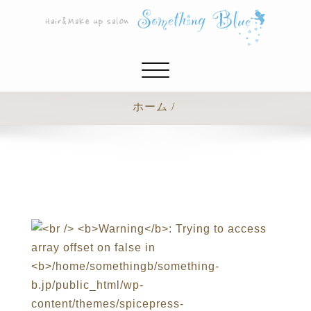
ナ
ビ
ゲ
ホーム
ー
シ
ョ
ン
切
り
替
え