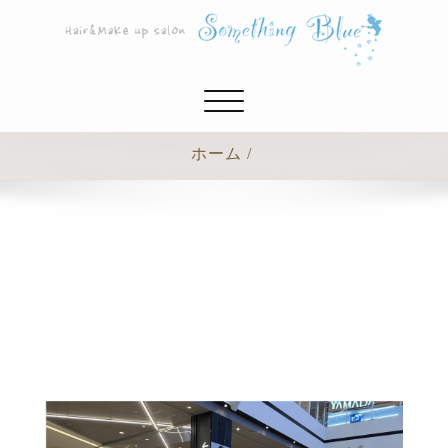
ナ
ビ
ゲ
ホーム
ー
シ
ョ
ン
切
り
替
え