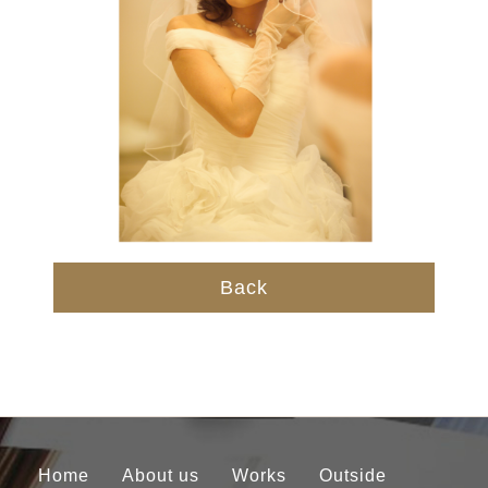
Back
Home
About us
Works
Outside