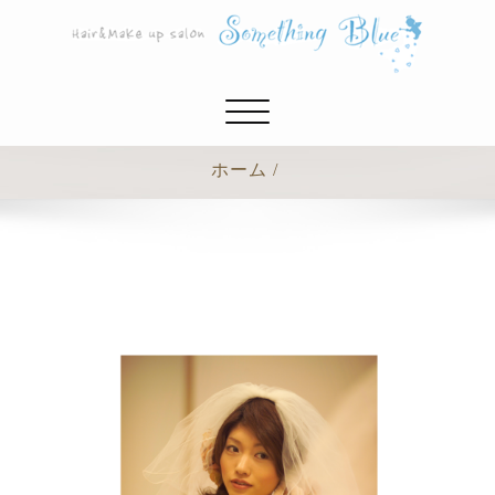
ナ
ビ
ゲ
ホーム
ー
シ
ョ
ン
切
り
替
え