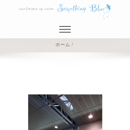
ナ
ビ
ゲ
ホーム
ー
シ
ョ
ン
切
り
替
え