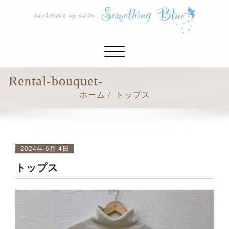
ナ
ビ
ゲ
Rental-bouquet-
ー
ホーム
トップス
シ
ョ
ン
切
り
2024年 6月 4日
替
トップス
え