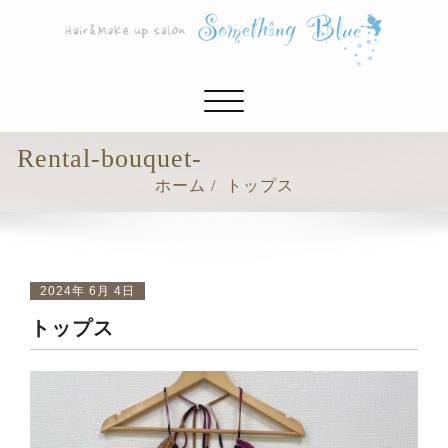
ナ
ビ
ゲ
Rental-bouquet-
ー
ホーム
トップス
シ
ョ
ン
切
り
2024年 6月 4日
替
トップス
え