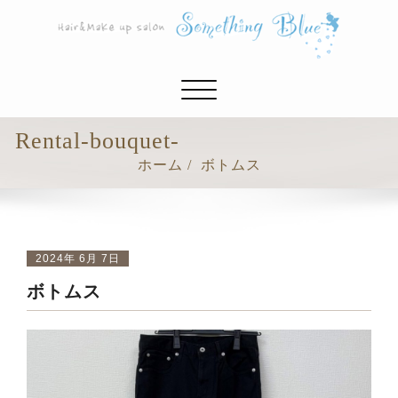
ナ
ビ
ゲ
Rental-bouquet-
ー
ホーム
ボトムス
シ
ョ
ン
切
り
2024年 6月 7日
替
ボトムス
え