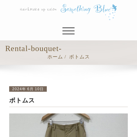
ナ
ビ
ゲ
Rental-bouquet-
ー
ホーム
ボトムス
シ
ョ
ン
切
り
2024年 6月 10日
替
ボトムス
え