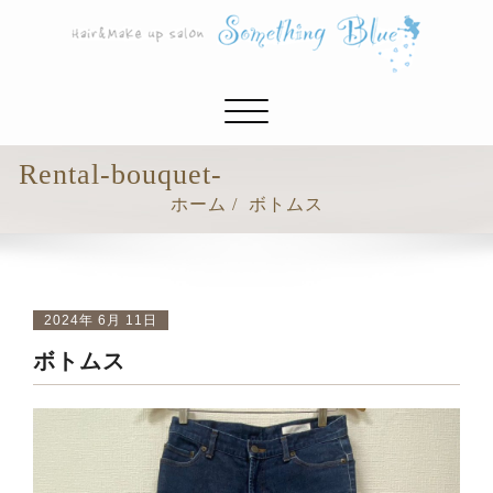
ナ
ビ
ゲ
Rental-bouquet-
ー
ホーム
ボトムス
シ
ョ
ン
切
り
2024年 6月 11日
替
ボトムス
え