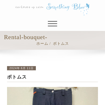
ナ
ビ
ゲ
Rental-bouquet-
ー
ホーム
ボトムス
シ
ョ
ン
切
り
2024年 6月 11日
替
ボトムス
え