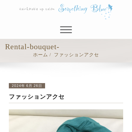
ナ
ビ
ゲ
Rental-bouquet-
ー
ホーム
ファッションアクセ
シ
ョ
ン
切
り
2024年 6月 26日
替
ファッションアクセ
え