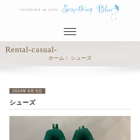
ナ
ビ
ゲ
Rental-casual-
ー
ホーム
シューズ
シ
ョ
ン
切
り
2024年 8月 6日
替
シューズ
え