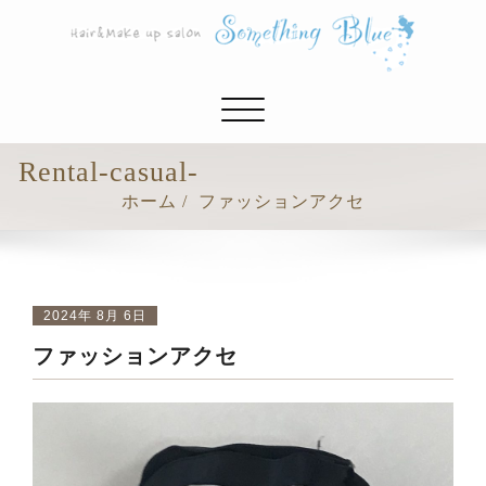
ナ
ビ
ゲ
Rental-casual-
ー
ホーム
ファッションアクセ
シ
ョ
ン
切
り
2024年 8月 6日
替
ファッションアクセ
え