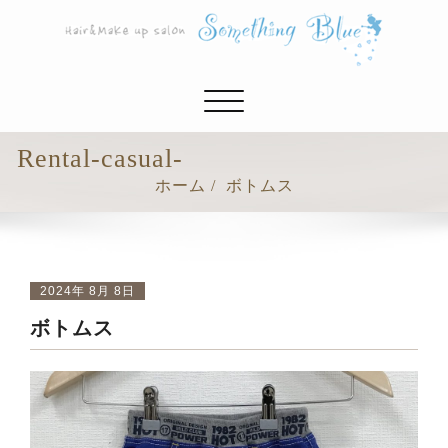
ナ
ビ
ゲ
Rental-casual-
ー
ホーム
ボトムス
シ
ョ
ン
切
り
2024年 8月 8日
替
ボトムス
え