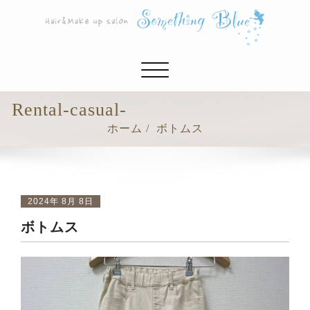
ナ
ビ
ゲ
Rental-casual-
ー
ホーム
ボトムス
シ
ョ
ン
切
り
2024年 8月 8日
替
ボトムス
え