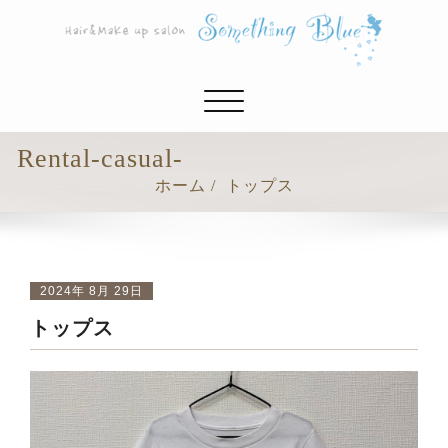
ナ
ビ
ゲ
Rental-casual-
ー
ホーム
トップス
シ
ョ
ン
切
り
2024年 8月 29日
替
トップス
え