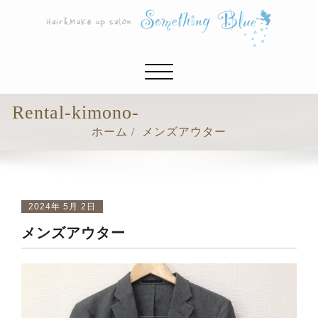
ナ
ビ
ゲ
Rental-kimono-
ー
ホーム
メンズアウター
シ
ョ
ン
切
り
2024年 5月 2日
替
メンズアウター
え