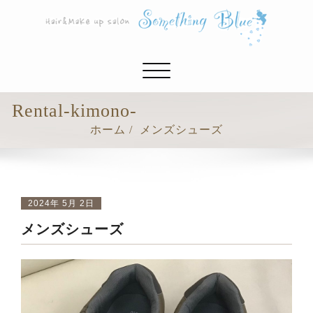
ナ
ビ
ゲ
Rental-kimono-
ー
ホーム
メンズシューズ
シ
ョ
ン
切
り
2024年 5月 2日
替
メンズシューズ
え