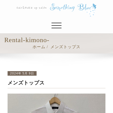
ナ
ビ
ゲ
Rental-kimono-
ー
ホーム
メンズトップス
シ
ョ
ン
切
り
2024年 5月 9日
替
メンズトップス
え