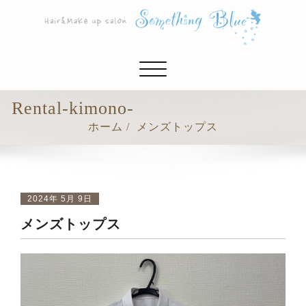
ナ
ビ
ゲ
Rental-kimono-
ー
ホーム
メンズトップス
シ
ョ
ン
切
り
2024年 5月 9日
替
メンズトップス
え