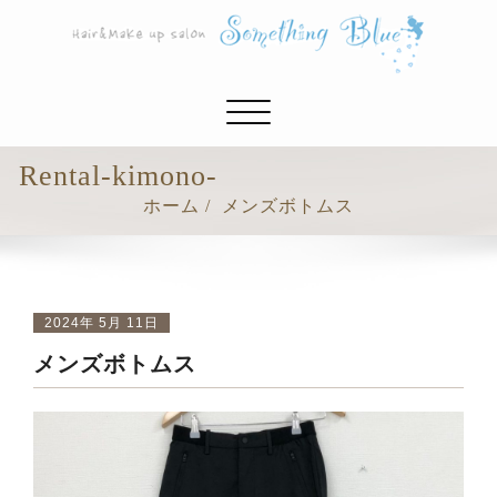
ナ
ビ
ゲ
Rental-kimono-
ー
ホーム
メンズボトムス
シ
ョ
ン
切
り
2024年 5月 11日
替
メンズボトムス
え