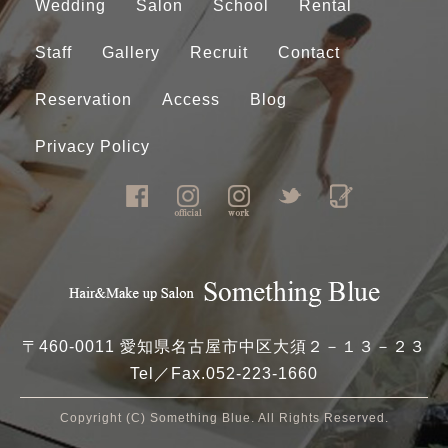
Wedding
Salon
School
Rental
Staff
Gallery
Recruit
Contact
Reservation
Access
Blog
Privacy Policy
〒460-0011 愛知県名古屋市中区大須２－１３－２３
Tel／Fax.
052-223-1660
Copyright (C) Something Blue. All Rights Reserved.