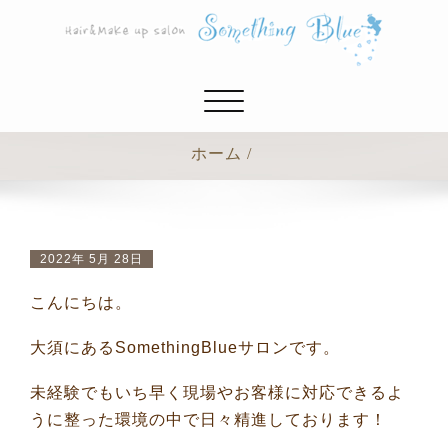
ナ
ビ
ゲ
ホーム
ー
シ
ョ
ン
2022年 5月 28日
切
り
こんにちは。
替
え
大須にあるSomethingBlueサロンです。
未経験でもいち早く現場やお客様に対応できるよ
うに整った環境の中で日々精進しております！