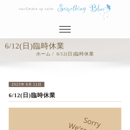
ナ
ビ
ゲ
6/12(日)臨時休業
ー
ホーム
6/12(日)臨時休業
シ
ョ
ン
切
り
2022年 6月 11日
替
6/12(日)臨時休業
え