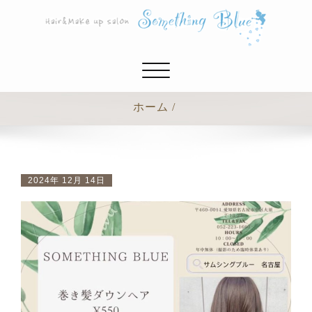
ナ
ビ
ゲ
ホーム
ー
シ
ョ
ン
2024年 12月 14日
切
り
替
え