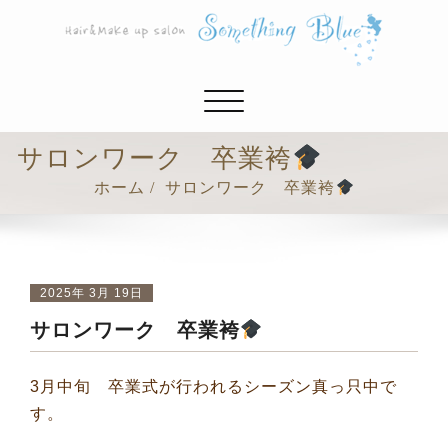
ナ
ビ
ゲ
サロンワーク 卒業袴
ー
ホーム
サロンワーク 卒業袴
シ
ョ
ン
切
り
2025年 3月 19日
替
サロンワーク 卒業袴
え
3月中旬 卒業式が行われるシーズン真っ只中で
す。